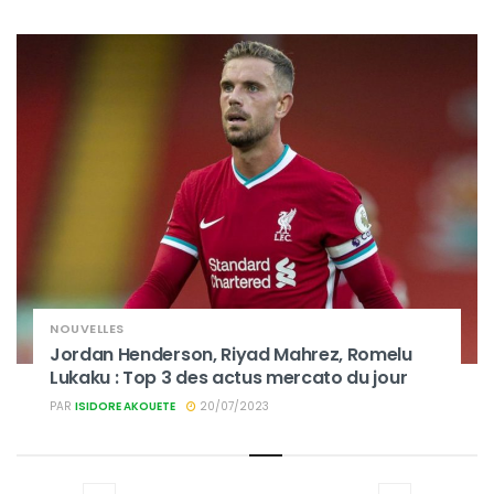
NOUVELLES
Jordan Henderson, Riyad Mahrez, Romelu
Lukaku : Top 3 des actus mercato du jour
PAR
ISIDORE AKOUETE
20/07/2023