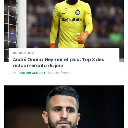
BUNDESLIGA
André Onana, Neymar et plus : Top 3 des
actus mercato du jour
PAR
ISIDORE AKOUETE
20/07/2023