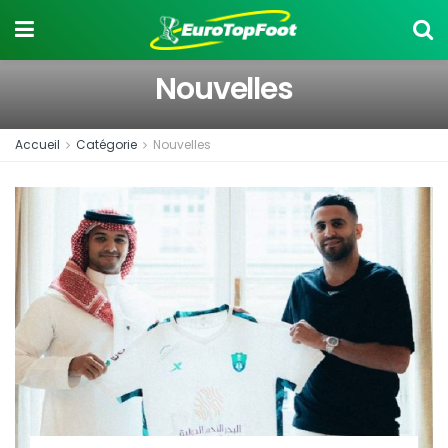
Nouvelles
Accueil
Catégorie
Nouvelles