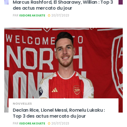
Marcus Rashford, El Shaarawy, Willian : Top 3
des actus mercato du jour
PAR
ISIDORE AKOUETE
20/07/2023
NOUVELLES
Declan Rice, Lionel Messi, Romelu Lukaku :
Top 3 des actus mercato du jour
PAR
ISIDORE AKOUETE
20/07/2023