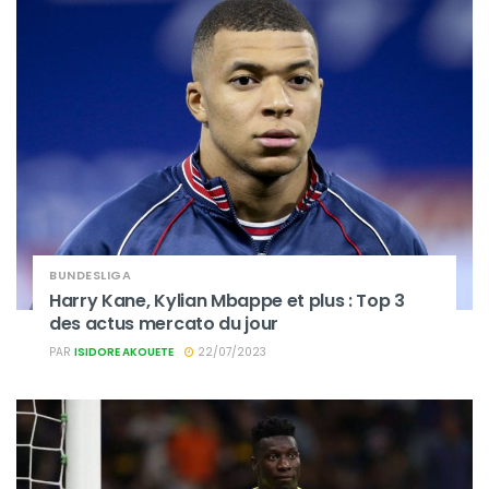
BUNDESLIGA
Harry Kane, Kylian Mbappe et plus : Top 3
des actus mercato du jour
PAR
ISIDORE AKOUETE
22/07/2023