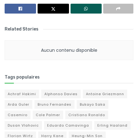
Related Stories
Aucun contenu disponible
Tags populaires
Achraf Hakimi
Alphonso Davies
Antoine Griezmann
Arda Guler
Bruno Fernandes
Bukayo Saka
Casemiro
Cole Palmer
Cristiano Ronaldo
Dusan Vlahovic
Eduardo Camavinga
Erling Haaland
Florian Wirtz
Harry Kane
Heung-Min Son