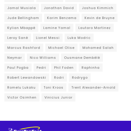
Jamal Musiala
Jonathan David
Joshua Kimmich
Jude Bellingham
Karim Benzema
Kevin de Bruyne
Kylian Mbappé
Lamine Yamal
Lautaro Martinez
Leroy Sané
Lionel Messi
Luka Modric
Marcus Rashford
Michael Olise
Mohamed Salah
Neymar
Nico Williams
Ousmane Dembélé
Paul Pogba
Pedri
Phil Foden
Raphinha
Robert Lewandowski
Rodri
Rodrygo
Romelu Lukaku
Toni Kroos
Trent Alexander-Arnold
Victor Osimhen
Vinicius Junior