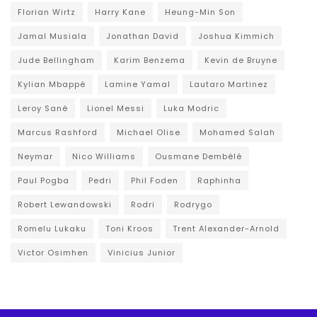
Florian Wirtz
Harry Kane
Heung-Min Son
Jamal Musiala
Jonathan David
Joshua Kimmich
Jude Bellingham
Karim Benzema
Kevin de Bruyne
Kylian Mbappé
Lamine Yamal
Lautaro Martinez
Leroy Sané
Lionel Messi
Luka Modric
Marcus Rashford
Michael Olise
Mohamed Salah
Neymar
Nico Williams
Ousmane Dembélé
Paul Pogba
Pedri
Phil Foden
Raphinha
Robert Lewandowski
Rodri
Rodrygo
Romelu Lukaku
Toni Kroos
Trent Alexander-Arnold
Victor Osimhen
Vinicius Junior