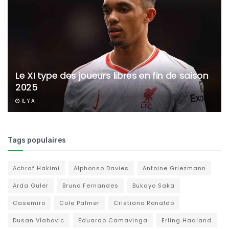
Le XI type des joueurs libres en fin de saison
2025
IL Y A _
Tags populaires
Achraf Hakimi
Alphonso Davies
Antoine Griezmann
Arda Guler
Bruno Fernandes
Bukayo Saka
Casemiro
Cole Palmer
Cristiano Ronaldo
Dusan Vlahovic
Eduardo Camavinga
Erling Haaland