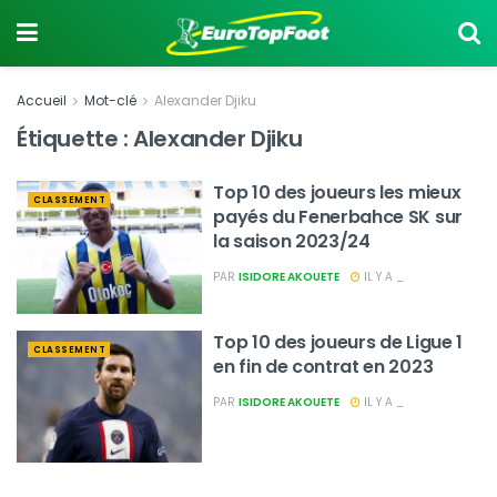
Accueil
Mot-clé
Alexander Djiku
Étiquette :
Alexander Djiku
Top 10 des joueurs les mieux
CLASSEMENT
payés du Fenerbahce SK sur
la saison 2023/24
PAR
ISIDORE AKOUETE
IL Y A _
Top 10 des joueurs de Ligue 1
CLASSEMENT
en fin de contrat en 2023
PAR
ISIDORE AKOUETE
IL Y A _