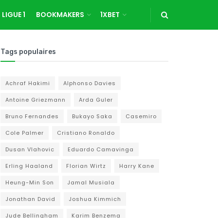
LIGUE 1
BOOKMAKERS
1XBET
Tags populaires
Achraf Hakimi
Alphonso Davies
Antoine Griezmann
Arda Guler
Bruno Fernandes
Bukayo Saka
Casemiro
Cole Palmer
Cristiano Ronaldo
Dusan Vlahovic
Eduardo Camavinga
Erling Haaland
Florian Wirtz
Harry Kane
Heung-Min Son
Jamal Musiala
Jonathan David
Joshua Kimmich
Jude Bellingham
Karim Benzema