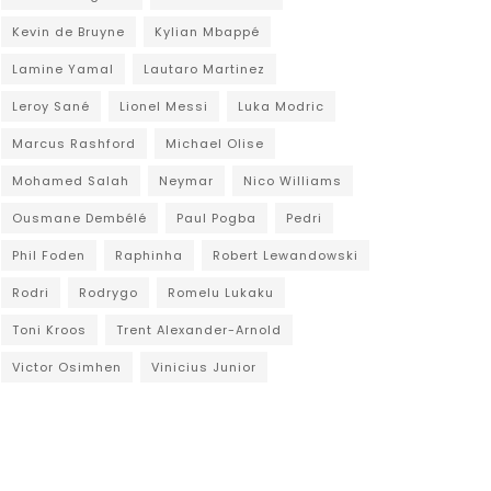
Kevin de Bruyne
Kylian Mbappé
Lamine Yamal
Lautaro Martinez
Leroy Sané
Lionel Messi
Luka Modric
Marcus Rashford
Michael Olise
Mohamed Salah
Neymar
Nico Williams
Ousmane Dembélé
Paul Pogba
Pedri
Phil Foden
Raphinha
Robert Lewandowski
Rodri
Rodrygo
Romelu Lukaku
Toni Kroos
Trent Alexander-Arnold
Victor Osimhen
Vinicius Junior