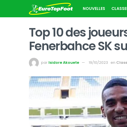
NOUVELLES
CLASS
Top 10 des joueur
Fenerbahce SK su
par
Isidore Akouete
19/10/2023
en
Clas