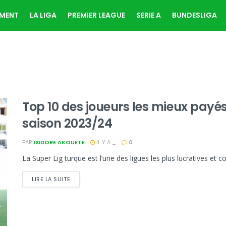
EMENT
LA LIGA
PREMIER LEAGUE
SERIE A
BUNDESLIGA
Top 10 des joueurs les mieux payé
saison 2023/24
PAR
ISIDORE AKOUETE
IL Y A _
0
La Super Lig turque est l’une des ligues les plus lucratives et co
LIRE LA SUITE