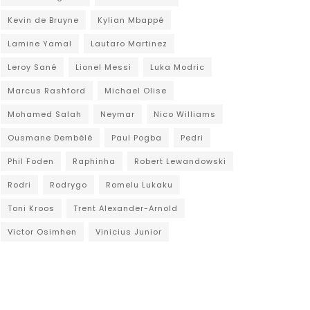
Kevin de Bruyne
Kylian Mbappé
Lamine Yamal
Lautaro Martinez
Leroy Sané
Lionel Messi
Luka Modric
Marcus Rashford
Michael Olise
Mohamed Salah
Neymar
Nico Williams
Ousmane Dembélé
Paul Pogba
Pedri
Phil Foden
Raphinha
Robert Lewandowski
Rodri
Rodrygo
Romelu Lukaku
Toni Kroos
Trent Alexander-Arnold
Victor Osimhen
Vinicius Junior