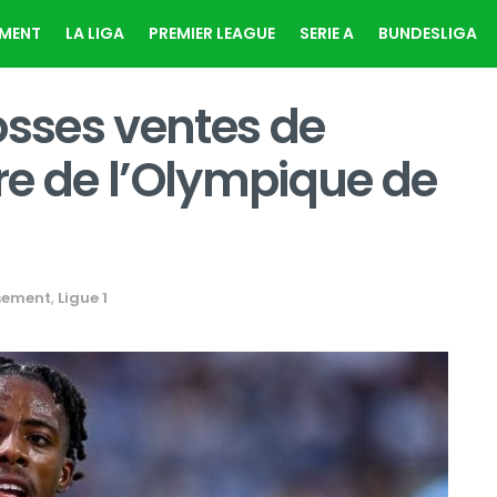
EMENT
LA LIGA
PREMIER LEAGUE
SERIE A
BUNDESLIGA
osses ventes de
ire de l’Olympique de
sement
,
Ligue 1