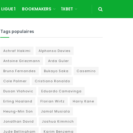
LIGUE 1
BOOKMAKERS
1XBET
Tags populaires
Achraf Hakimi
Alphonso Davies
Antoine Griezmann
Arda Guler
Bruno Fernandes
Bukayo Saka
Casemiro
Cole Palmer
Cristiano Ronaldo
Dusan Vlahovic
Eduardo Camavinga
Erling Haaland
Florian Wirtz
Harry Kane
Heung-Min Son
Jamal Musiala
Jonathan David
Joshua Kimmich
Jude Bellingham
Karim Benzema