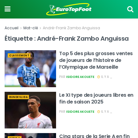
Accueil
Mot-clé
André-Frank Zambo Anguissa
Étiquette :
André-Frank Zambo Anguissa
Top 5 des plus grosses ventes
CLASSEMENT
de joueurs de l’histoire de
l’Olympique de Marseille
PAR
ISIDORE AKOUETE
IL Y A _
Le XI type des joueurs libres en
BUNDESLIGA
fin de saison 2025
PAR
ISIDORE AKOUETE
IL Y A _
Cinq stars de la Serie A en fin