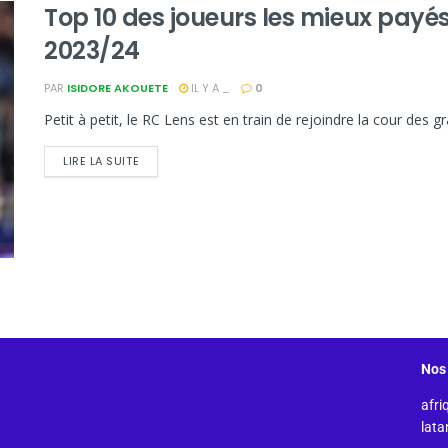
Top 10 des joueurs les mieux payés
2023/24
PAR
ISIDORE AKOUETE
IL Y A _
0
Petit à petit, le RC Lens est en train de rejoindre la cour des gr
LIRE LA SUITE
Nos 
afri
lat