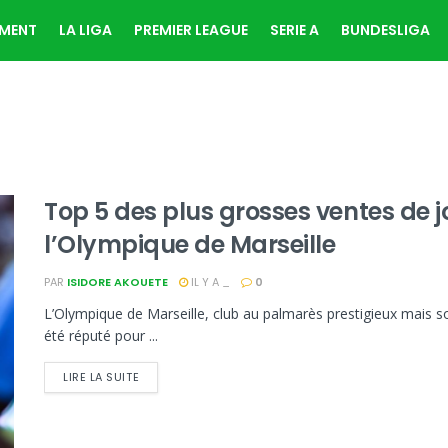
EMENT
LA LIGA
PREMIER LEAGUE
SERIE A
BUNDESLIGA
Top 5 des plus grosses ventes de jo
l’Olympique de Marseille
PAR
ISIDORE AKOUETE
IL Y A _
0
L’Olympique de Marseille, club au palmarès prestigieux mais so
été réputé pour ...
LIRE LA SUITE