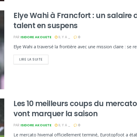
Elye Wahi à Francfort : un salaire
talent en suspens
PAR
ISIDORE AKOUETE
IL Y A _
0
Elye Wahi a traversé la frontière avec une mission claire : se rel
LIRE LA SUITE
Les 10 meilleurs coups du mercato 
vont marquer la saison
PAR
ISIDORE AKOUETE
IL Y A _
0
Le mercato hivernal officiellement terminé, Eurotopfoot a éta