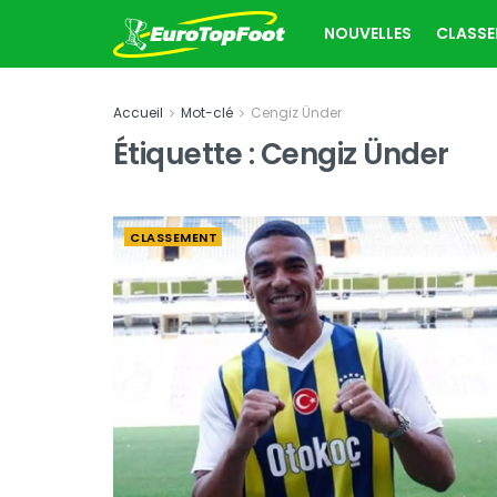
NOUVELLES
CLASS
Accueil
Mot-clé
Cengiz Ünder
Étiquette :
Cengiz Ünder
CLASSEMENT