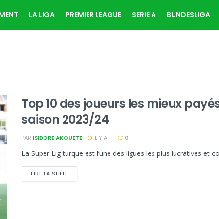
EMENT
LA LIGA
PREMIER LEAGUE
SERIE A
BUNDESLIGA
Top 10 des joueurs les mieux payé
saison 2023/24
PAR
ISIDORE AKOUETE
IL Y A _
0
La Super Lig turque est l’une des ligues les plus lucratives et co
LIRE LA SUITE