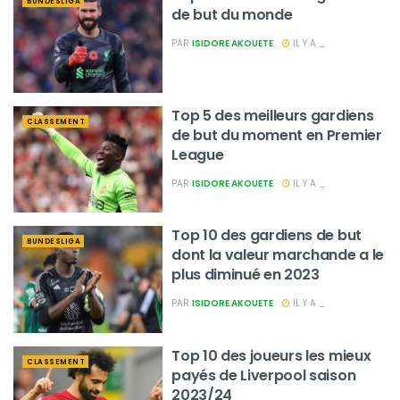
BUNDESLIGA
de but du monde
PAR
ISIDORE AKOUETE
IL Y A _
Top 5 des meilleurs gardiens
CLASSEMENT
de but du moment en Premier
League
PAR
ISIDORE AKOUETE
IL Y A _
Top 10 des gardiens de but
BUNDESLIGA
dont la valeur marchande a le
plus diminué en 2023
PAR
ISIDORE AKOUETE
IL Y A _
Top 10 des joueurs les mieux
CLASSEMENT
payés de Liverpool saison
2023/24