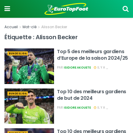
Accueil
Mot-clé
Alisson Becker
Étiquette :
Alisson Becker
Top 5 des meilleurs gardiens
BUNDESLIGA
d’Europe de la saison 2024/25
PAR
ISIDORE AKOUETE
IL Y A _
Top 10 des meilleurs gardiens
BUNDESLIGA
de but de 2024
PAR
ISIDORE AKOUETE
IL Y A _
Top 10 des meilleurs gardiens