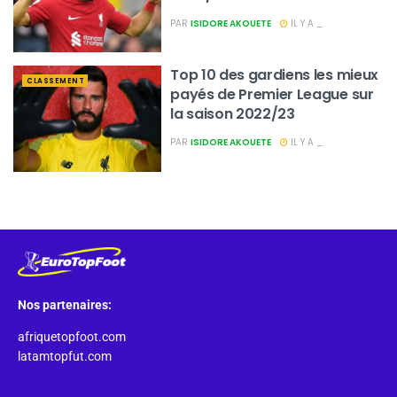
PAR
ISIDORE AKOUETE
IL Y A _
Top 10 des gardiens les mieux
CLASSEMENT
payés de Premier League sur
la saison 2022/23
PAR
ISIDORE AKOUETE
IL Y A _
Nos partenaires:
afriquetopfoot.com
latamtopfut.com