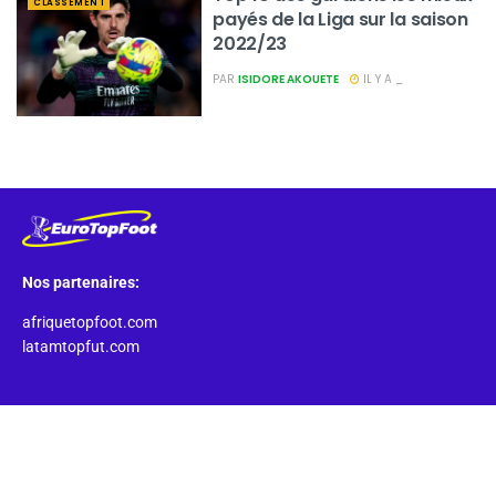
CLASSEMENT
payés de la Liga sur la saison
2022/23
PAR
ISIDORE AKOUETE
IL Y A _
Nos partenaires:
afriquetopfoot.com
latamtopfut.com