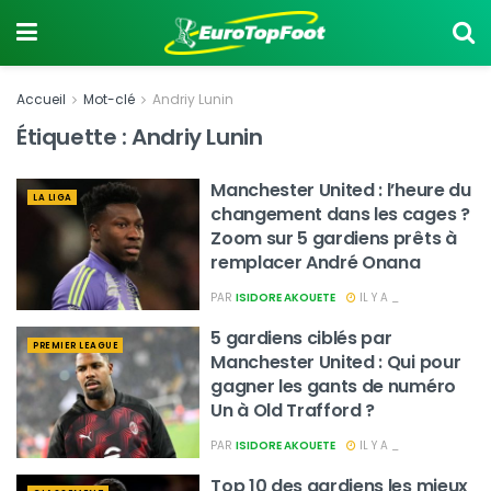
Accueil
Mot-clé
Andriy Lunin
Étiquette :
Andriy Lunin
Manchester United : l’heure du
LA LIGA
changement dans les cages ?
Zoom sur 5 gardiens prêts à
remplacer André Onana
PAR
ISIDORE AKOUETE
IL Y A _
5 gardiens ciblés par
PREMIER LEAGUE
Manchester United : Qui pour
gagner les gants de numéro
Un à Old Trafford ?
PAR
ISIDORE AKOUETE
IL Y A _
Top 10 des gardiens les mieux