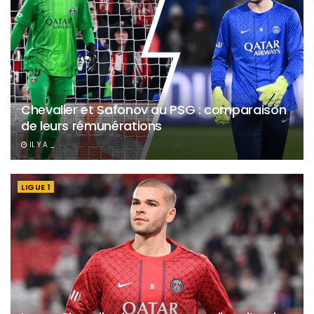
Chevalier et Safonov au PSG : comparaison
de leurs rémunérations
IL Y A _
LIGUE 1