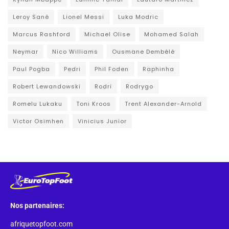
Leroy Sané
Lionel Messi
Luka Modric
Marcus Rashford
Michael Olise
Mohamed Salah
Neymar
Nico Williams
Ousmane Dembélé
Paul Pogba
Pedri
Phil Foden
Raphinha
Robert Lewandowski
Rodri
Rodrygo
Romelu Lukaku
Toni Kroos
Trent Alexander-Arnold
Victor Osimhen
Vinicius Junior
Nos partenaires:
afriquetopfoot.com