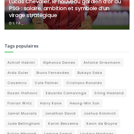
Lucas Chevalier, le nouveau gardien d’or du
PSG : salaire, ambition et symbole d’un
virage stratégique
IL Y A _
Tags populaires
Achraf Hakimi
Alphonso Davies
Antoine Griezmann
Arda Guler
Bruno Fernandes
Bukayo Saka
Casemiro
Cole Palmer
Cristiano Ronaldo
Dusan Vlahovic
Eduardo Camavinga
Erling Haaland
Florian Wirtz
Harry Kane
Heung-Min Son
Jamal Musiala
Jonathan David
Joshua Kimmich
Jude Bellingham
Karim Benzema
Kevin de Bruyne
Kylian Mbappé
Lamine Yamal
Lautaro Martinez