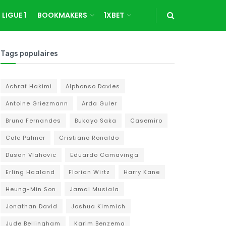
LIGUE 1
BOOKMAKERS
1XBET
Tags populaires
Achraf Hakimi
Alphonso Davies
Antoine Griezmann
Arda Guler
Bruno Fernandes
Bukayo Saka
Casemiro
Cole Palmer
Cristiano Ronaldo
Dusan Vlahovic
Eduardo Camavinga
Erling Haaland
Florian Wirtz
Harry Kane
Heung-Min Son
Jamal Musiala
Jonathan David
Joshua Kimmich
Jude Bellingham
Karim Benzema