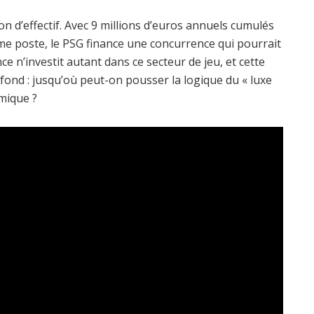
ion d’effectif. Avec 9 millions d’euros annuels cumulés
me poste, le PSG finance une concurrence qui pourrait
e n’investit autant dans ce secteur de jeu, et cette
fond : jusqu’où peut-on pousser la logique du « luxe
omique ?