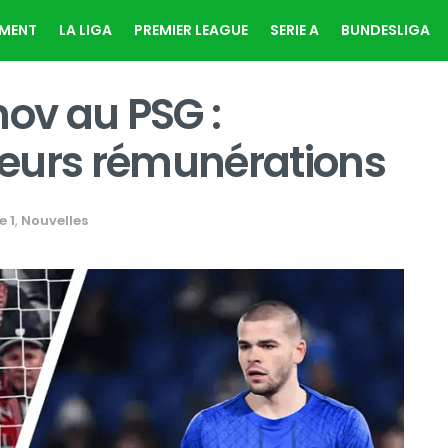
EMENT
LA LIGA
PREMIER LEAGUE
SERIE A
BUNDESLIGA
nov au PSG :
eurs rémunérations
e 1
,
Nouvelles