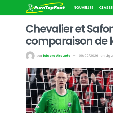
NOUVELLES
CLASS
Chevalier et Safo
comparaison de l
par
Isidore Akouete
09/02/2026
en
Ligu