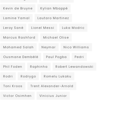
Kevin de Bruyne
Kylian Mbappé
Lamine Yamal
Lautaro Martinez
Leroy Sané
Lionel Messi
Luka Modric
Marcus Rashford
Michael Olise
Mohamed Salah
Neymar
Nico Williams
Ousmane Dembélé
Paul Pogba
Pedri
Phil Foden
Raphinha
Robert Lewandowski
Rodri
Rodrygo
Romelu Lukaku
Toni Kroos
Trent Alexander-Arnold
Victor Osimhen
Vinicius Junior