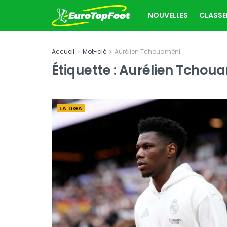
NOUVELLES
CLASS
Accueil
Mot-clé
Aurélien Tchouaméni
Étiquette :
Aurélien Tchou
LA LIGA