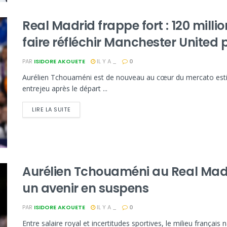
Real Madrid frappe fort : 120 million
faire réfléchir Manchester Unite
PAR
ISIDORE AKOUETE
IL Y A _
0
Aurélien Tchouaméni est de nouveau au cœur du mercato estiv
entrejeu après le départ ...
LIRE LA SUITE
Aurélien Tchouaméni au Real Madri
un avenir en suspens
PAR
ISIDORE AKOUETE
IL Y A _
0
Entre salaire royal et incertitudes sportives, le milieu frança