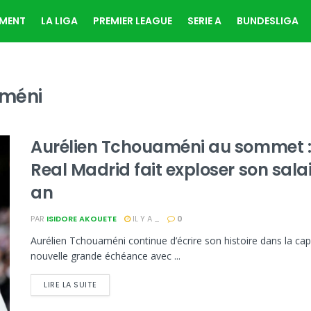
EMENT
LA LIGA
PREMIER LEAGUE
SERIE A
BUNDESLIGA
améni
Aurélien Tchouaméni au sommet :
Real Madrid fait exploser son salai
an
PAR
ISIDORE AKOUETE
IL Y A _
0
Aurélien Tchouaméni continue d’écrire son histoire dans la capit
nouvelle grande échéance avec ...
LIRE LA SUITE