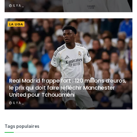
IL Y A _
LA LIGA
Real Madrid frappe fort : 120 millions d’euros,
le prix qui doit faire réfléchir Manchester
United pour Tchouaméni
IL Y A _
Tags populaires