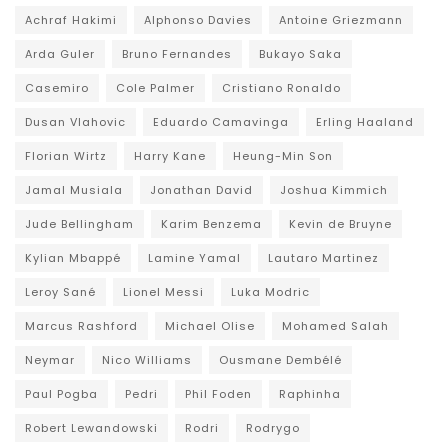
Achraf Hakimi
Alphonso Davies
Antoine Griezmann
Arda Guler
Bruno Fernandes
Bukayo Saka
Casemiro
Cole Palmer
Cristiano Ronaldo
Dusan Vlahovic
Eduardo Camavinga
Erling Haaland
Florian Wirtz
Harry Kane
Heung-Min Son
Jamal Musiala
Jonathan David
Joshua Kimmich
Jude Bellingham
Karim Benzema
Kevin de Bruyne
Kylian Mbappé
Lamine Yamal
Lautaro Martinez
Leroy Sané
Lionel Messi
Luka Modric
Marcus Rashford
Michael Olise
Mohamed Salah
Neymar
Nico Williams
Ousmane Dembélé
Paul Pogba
Pedri
Phil Foden
Raphinha
Robert Lewandowski
Rodri
Rodrygo