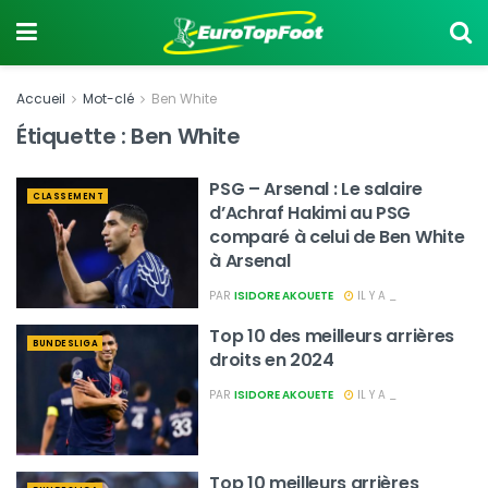
Accueil
Mot-clé
Ben White
Étiquette :
Ben White
PSG – Arsenal : Le salaire
CLASSEMENT
d’Achraf Hakimi au PSG
comparé à celui de Ben White
à Arsenal
PAR
ISIDORE AKOUETE
IL Y A _
Top 10 des meilleurs arrières
BUNDESLIGA
droits en 2024
PAR
ISIDORE AKOUETE
IL Y A _
Top 10 meilleurs arrières