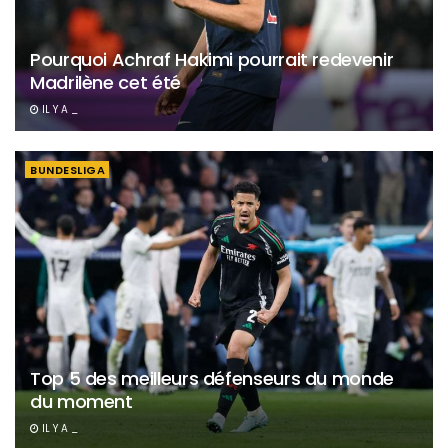
Pourquoi Achraf Hakimi pourrait redevenir
Madrilène cet été
IL Y A _
BUNDESLIGA
Top 5 des meilleurs défenseurs du monde
du moment
IL Y A _