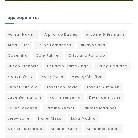
Tags populaires
Achraf Hakimi
Alphonso Davies
Antoine Griezmann
Arda Guler
Bruno Fernandes
Bukayo Saka
Casemiro
Cole Palmer
Cristiano Ronaldo
Dusan Vlahovic
Eduardo Camavinga
Erling Haaland
Florian Wirtz
Harry Kane
Heung-Min Son
Jamal Musiala
Jonathan David
Joshua Kimmich
Jude Bellingham
Karim Benzema
Kevin de Bruyne
Kylian Mbappé
Lamine Yamal
Lautaro Martinez
Leroy Sané
Lionel Messi
Luka Modric
Marcus Rashford
Michael Olise
Mohamed Salah