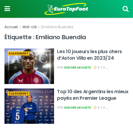
Accueil
Mot-clé
Emiliano Buendia
Étiquette :
Emiliano Buendia
Les 10 joueurs les plus chers
CLASSEMENT
d’Aston Villa en 2023/24
PAR
ISIDORE AKOUETE
IL Y A _
Top 10 des Argentins les mieux
CLASSEMENT
payés en Premier League
PAR
ISIDORE AKOUETE
IL Y A _