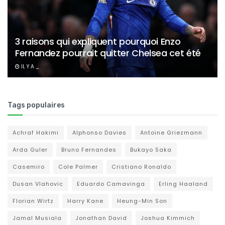
3 raisons qui expliquent pourquoi Enzo
Fernandez pourrait quitter Chelsea cet été
IL Y A _
Tags populaires
Achraf Hakimi
Alphonso Davies
Antoine Griezmann
Arda Guler
Bruno Fernandes
Bukayo Saka
Casemiro
Cole Palmer
Cristiano Ronaldo
Dusan Vlahovic
Eduardo Camavinga
Erling Haaland
Florian Wirtz
Harry Kane
Heung-Min Son
Jamal Musiala
Jonathan David
Joshua Kimmich