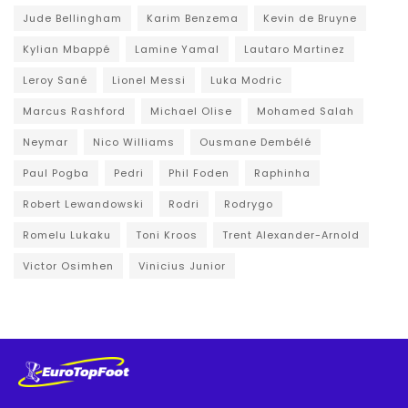
Jude Bellingham
Karim Benzema
Kevin de Bruyne
Kylian Mbappé
Lamine Yamal
Lautaro Martinez
Leroy Sané
Lionel Messi
Luka Modric
Marcus Rashford
Michael Olise
Mohamed Salah
Neymar
Nico Williams
Ousmane Dembélé
Paul Pogba
Pedri
Phil Foden
Raphinha
Robert Lewandowski
Rodri
Rodrygo
Romelu Lukaku
Toni Kroos
Trent Alexander-Arnold
Victor Osimhen
Vinicius Junior