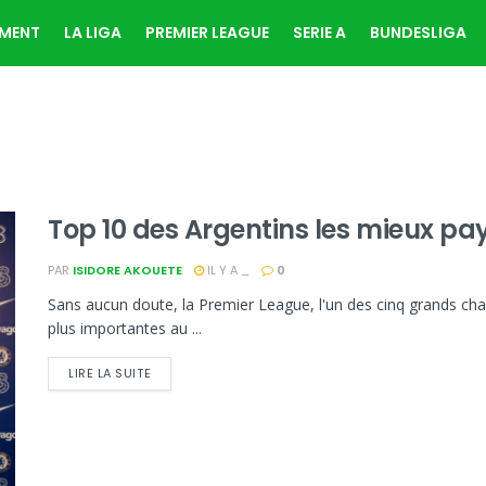
EMENT
LA LIGA
PREMIER LEAGUE
SERIE A
BUNDESLIGA
Top 10 des Argentins les mieux pa
PAR
ISIDORE AKOUETE
IL Y A _
0
Sans aucun doute, la Premier League, l'un des cinq grands cha
plus importantes au ...
LIRE LA SUITE