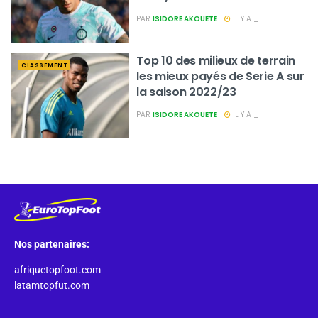
PAR
ISIDORE AKOUETE
IL Y A _
Top 10 des milieux de terrain
CLASSEMENT
les mieux payés de Serie A sur
la saison 2022/23
PAR
ISIDORE AKOUETE
IL Y A _
Nos partenaires:
afriquetopfoot.com
latamtopfut.com