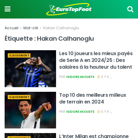
Accueil
Mot-clé
Hakan Calhanoglu
Étiquette :
Hakan Calhanoglu
Les 10 joueurs les mieux payés
CLASSEMENT
de Serie A en 2024/25 : Des
salaires à la hauteur du talent
PAR
ISIDORE AKOUETE
IL Y A _
Top 10 des meilleurs milieux
CLASSEMENT
de terrain en 2024
PAR
ISIDORE AKOUETE
IL Y A _
L’Inter Milan est championne