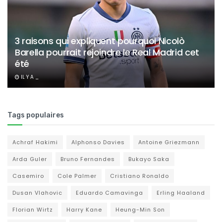
3 raisons qui expliquent pourquoi Nicolò
Barella pourrait rejoindre le Real Madrid cet
été
IL Y A _
Tags populaires
Achraf Hakimi
Alphonso Davies
Antoine Griezmann
Arda Guler
Bruno Fernandes
Bukayo Saka
Casemiro
Cole Palmer
Cristiano Ronaldo
Dusan Vlahovic
Eduardo Camavinga
Erling Haaland
Florian Wirtz
Harry Kane
Heung-Min Son