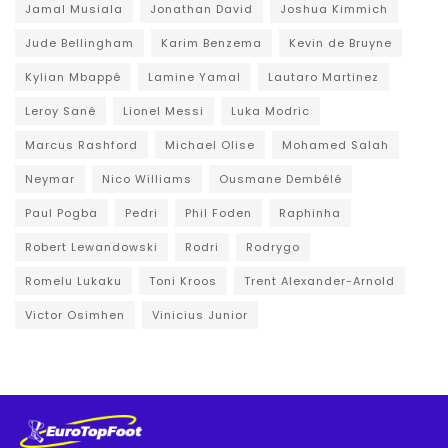
Jamal Musiala
Jonathan David
Joshua Kimmich
Jude Bellingham
Karim Benzema
Kevin de Bruyne
Kylian Mbappé
Lamine Yamal
Lautaro Martinez
Leroy Sané
Lionel Messi
Luka Modric
Marcus Rashford
Michael Olise
Mohamed Salah
Neymar
Nico Williams
Ousmane Dembélé
Paul Pogba
Pedri
Phil Foden
Raphinha
Robert Lewandowski
Rodri
Rodrygo
Romelu Lukaku
Toni Kroos
Trent Alexander-Arnold
Victor Osimhen
Vinicius Junior