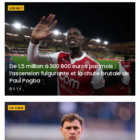
LIGUE 1
De 1,5 million à 300 000 euros par mois :
l’ascension fulgurante et la chute brutale de
Paul Pogba
IL Y A _
LA LIGA