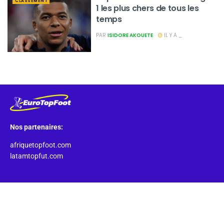
CLASSEMENT
1 les plus chers de tous les
temps
PAR
ISIDORE AKOUETE
IL Y A _
Nos partenaires:
afriquetopfoot.com
latamtopfut.com