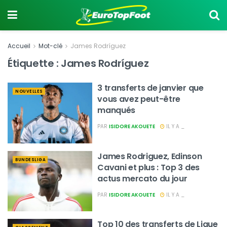
Accueil
Mot-clé
James Rodríguez
Étiquette :
James Rodríguez
3 transferts de janvier que
NOUVELLES
vous avez peut-être
manqués
PAR
ISIDORE AKOUETE
IL Y A _
James Rodriguez, Edinson
BUNDESLIGA
Cavani et plus : Top 3 des
actus mercato du jour
PAR
ISIDORE AKOUETE
IL Y A _
Top 10 des transferts de Ligue