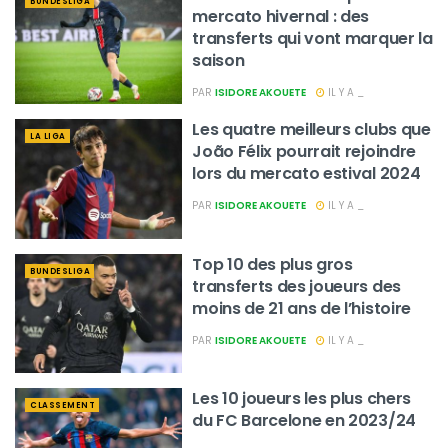
BUNDESLIGA
mercato hivernal : des
transferts qui vont marquer la
saison
PAR
ISIDORE AKOUETE
IL Y A _
Les quatre meilleurs clubs que
LA LIGA
João Félix pourrait rejoindre
lors du mercato estival 2024
PAR
ISIDORE AKOUETE
IL Y A _
Top 10 des plus gros
BUNDESLIGA
transferts des joueurs des
moins de 21 ans de l’histoire
PAR
ISIDORE AKOUETE
IL Y A _
Les 10 joueurs les plus chers
CLASSEMENT
du FC Barcelone en 2023/24