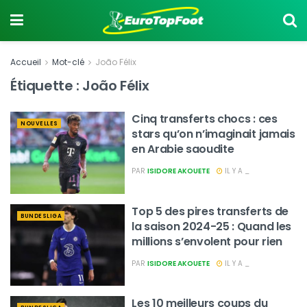
Accueil
Mot-clé
João Félix
Étiquette :
João Félix
Cinq transferts chocs : ces
NOUVELLES
stars qu’on n’imaginait jamais
en Arabie saoudite
PAR
ISIDORE AKOUETE
IL Y A _
Top 5 des pires transferts de
BUNDESLIGA
la saison 2024-25 : Quand les
millions s’envolent pour rien
PAR
ISIDORE AKOUETE
IL Y A _
Les 10 meilleurs coups du