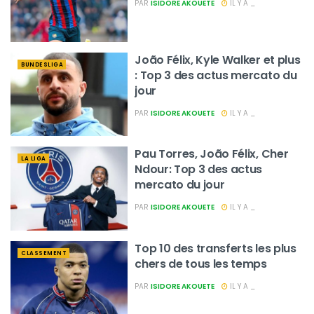
PAR
ISIDORE AKOUETE
IL Y A _
João Félix, Kyle Walker et plus
BUNDESLIGA
: Top 3 des actus mercato du
jour
PAR
ISIDORE AKOUETE
IL Y A _
Pau Torres, João Félix, Cher
LA LIGA
Ndour: Top 3 des actus
mercato du jour
PAR
ISIDORE AKOUETE
IL Y A _
Top 10 des transferts les plus
CLASSEMENT
chers de tous les temps
PAR
ISIDORE AKOUETE
IL Y A _