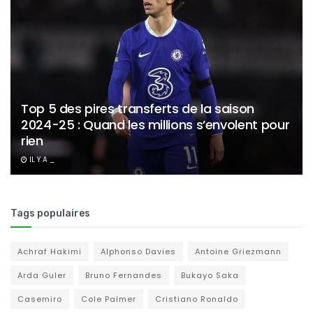
Top 5 des pires transferts de la saison
2024-25 : Quand les millions s’envolent pour
rien
IL Y A _
Tags populaires
Achraf Hakimi
Alphonso Davies
Antoine Griezmann
Arda Guler
Bruno Fernandes
Bukayo Saka
Casemiro
Cole Palmer
Cristiano Ronaldo