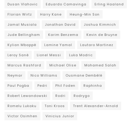
Dusan Vlahovic
Eduardo Camavinga
Erling Haaland
Florian Wirtz
Harry Kane
Heung-Min Son
Jamal Musiala
Jonathan David
Joshua Kimmich
Jude Bellingham
Karim Benzema
Kevin de Bruyne
Kylian Mbappé
Lamine Yamal
Lautaro Martinez
Leroy Sané
Lionel Messi
Luka Modric
Marcus Rashford
Michael Olise
Mohamed Salah
Neymar
Nico Williams
Ousmane Dembélé
Paul Pogba
Pedri
Phil Foden
Raphinha
Robert Lewandowski
Rodri
Rodrygo
Romelu Lukaku
Toni Kroos
Trent Alexander-Arnold
Victor Osimhen
Vinicius Junior