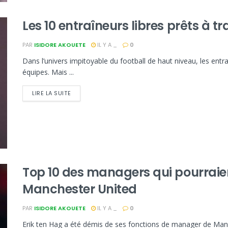
Les 10 entraîneurs libres prêts à t
PAR
ISIDORE AKOUETE
IL Y A _
0
Dans l’univers impitoyable du football de haut niveau, les entr
équipes. Mais ...
LIRE LA SUITE
Top 10 des managers qui pourraie
Manchester United
PAR
ISIDORE AKOUETE
IL Y A _
0
Erik ten Hag a été démis de ses fonctions de manager de Manch