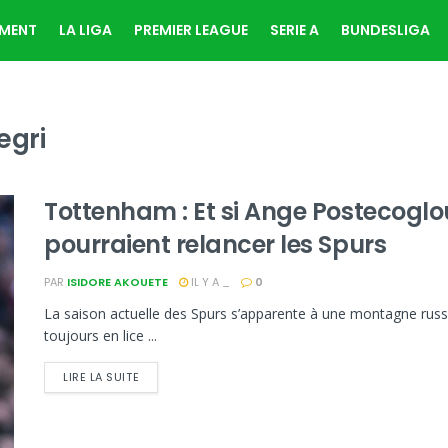
EMENT
LA LIGA
PREMIER LEAGUE
SERIE A
BUNDESLIGA
egri
Tottenham : Et si Ange Postecoglou
pourraient relancer les Spurs
PAR
ISIDORE AKOUETE
IL Y A _
0
La saison actuelle des Spurs s’apparente à une montagne russ
toujours en lice ...
LIRE LA SUITE