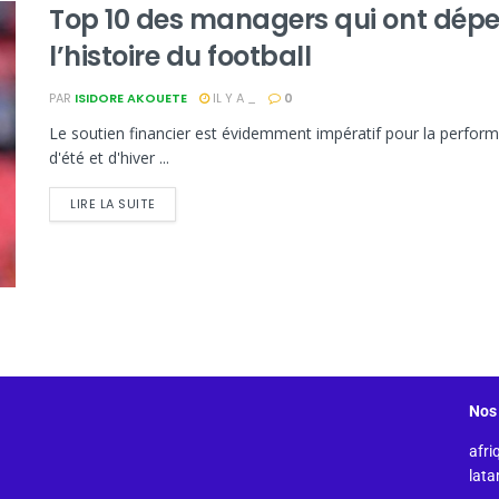
Top 10 des managers qui ont dépe
l’histoire du football
PAR
ISIDORE AKOUETE
IL Y A _
0
Le soutien financier est évidemment impératif pour la perfor
d'été et d'hiver ...
LIRE LA SUITE
Nos 
afri
lat