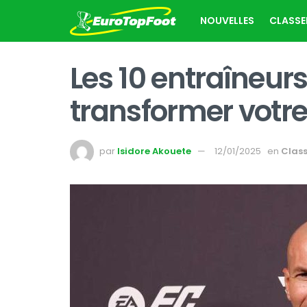
NOUVELLES
CLASS
Les 10 entraîneurs
transformer votre
par
Isidore Akouete
12/01/2025
en
Clas