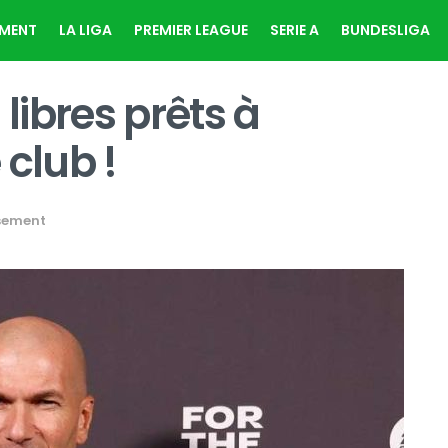
EMENT
LA LIGA
PREMIER LEAGUE
SERIE A
BUNDESLIGA
 libres prêts à
 club !
sement