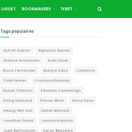
LIGUE 1
BOOKMAKERS
1XBET
Tags populaires
Achraf Hakimi
Alphonso Davies
Antoine Griezmann
Arda Guler
Bruno Fernandes
Bukayo Saka
Casemiro
Cole Palmer
Cristiano Ronaldo
Dusan Vlahovic
Eduardo Camavinga
Erling Haaland
Florian Wirtz
Harry Kane
Heung-Min Son
Jamal Musiala
Jonathan David
Joshua Kimmich
Jude Bellingham
Karim Benzema