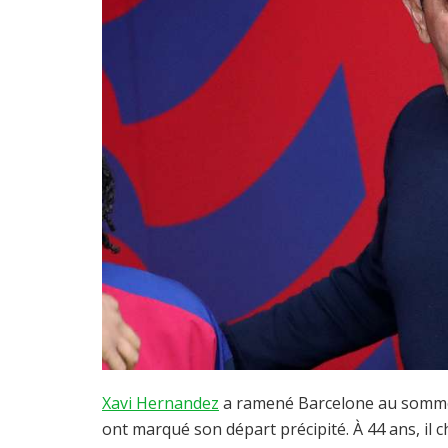
Xavi Hernandez
a ramené Barcelone au sommet 
ont marqué son départ précipité. À 44 ans, il