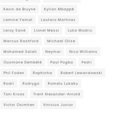
Kevin de Bruyne
Kylian Mbappé
Lamine Yamal
Lautaro Martinez
Leroy Sané
Lionel Messi
Luka Modric
Marcus Rashford
Michael Olise
Mohamed Salah
Neymar
Nico Williams
Ousmane Dembélé
Paul Pogba
Pedri
Phil Foden
Raphinha
Robert Lewandowski
Rodri
Rodrygo
Romelu Lukaku
Toni Kroos
Trent Alexander-Arnold
Victor Osimhen
Vinicius Junior