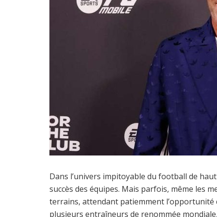
Dans l’univers impitoyable du football de haut
succès des équipes. Mais parfois, même les me
terrains, attendant patiemment l’opportunité 
plusieurs entraîneurs de renommée mondiale, 