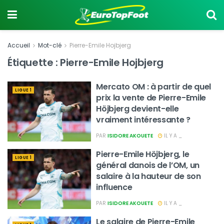
Accueil
Mot-clé
Pierre-Emile Hojbjerg
Étiquette :
Pierre-Emile Hojbjerg
Mercato OM : à partir de quel
LIGUE 1
prix la vente de Pierre-Emile
Höjbjerg devient-elle
vraiment intéressante ?
PAR
ISIDORE AKOUETE
IL Y A _
Pierre-Emile Höjbjerg, le
LIGUE 1
général danois de l’OM, un
salaire à la hauteur de son
influence
PAR
ISIDORE AKOUETE
IL Y A _
Le salaire de Pierre-Emile