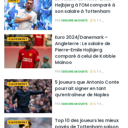
LIGUE 1
Højbjerg à l’OM comparé à
son salaire à Tottenham
PAR
ISIDORE AKOUETE
IL Y A _
Euro 2024/Danemark –
CLASSEMENT
Angleterre : Le salaire de
Pierre-Emile Hojbjerg
comparé à celui de Kobbie
Mainoo
PAR
ISIDORE AKOUETE
IL Y A _
5 joueurs que Antonio Conte
CLASSEMENT
pourrait signer en tant
qu’entraîneur de Naples
PAR
ISIDORE AKOUETE
IL Y A _
Top 10 des joueurs les mieux
CLASSEMENT
payés de Tottenham saison