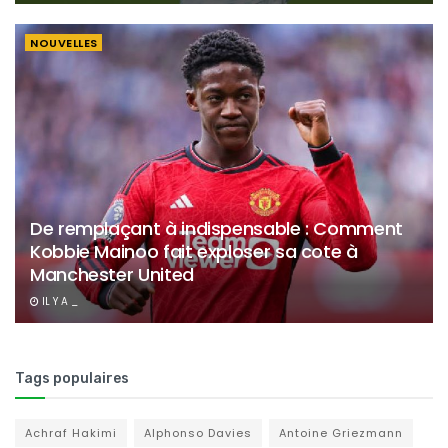
NOUVELLES
De remplaçant à indispensable : Comment
Kobbie Mainoo fait exploser sa cote à
Manchester United
IL Y A _
Tags populaires
Achraf Hakimi
Alphonso Davies
Antoine Griezmann