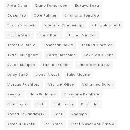
Arda Guler
Bruno Fernandes
Bukayo Saka
Casemiro
Cole Palmer
Cristiano Ronaldo
Dusan Vlahovic
Eduardo Camavinga
Erling Haaland
Florian Wirtz
Harry Kane
Heung-Min Son
Jamal Musiala
Jonathan David
Joshua Kimmich
Jude Bellingham
Karim Benzema
Kevin de Bruyne
Kylian Mbappé
Lamine Yamal
Lautaro Martinez
Leroy Sané
Lionel Messi
Luka Modric
Marcus Rashford
Michael Olise
Mohamed Salah
Neymar
Nico Williams
Ousmane Dembélé
Paul Pogba
Pedri
Phil Foden
Raphinha
Robert Lewandowski
Rodri
Rodrygo
Romelu Lukaku
Toni Kroos
Trent Alexander-Arnold