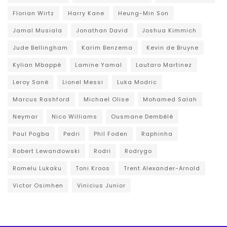
Florian Wirtz
Harry Kane
Heung-Min Son
Jamal Musiala
Jonathan David
Joshua Kimmich
Jude Bellingham
Karim Benzema
Kevin de Bruyne
Kylian Mbappé
Lamine Yamal
Lautaro Martinez
Leroy Sané
Lionel Messi
Luka Modric
Marcus Rashford
Michael Olise
Mohamed Salah
Neymar
Nico Williams
Ousmane Dembélé
Paul Pogba
Pedri
Phil Foden
Raphinha
Robert Lewandowski
Rodri
Rodrygo
Romelu Lukaku
Toni Kroos
Trent Alexander-Arnold
Victor Osimhen
Vinicius Junior