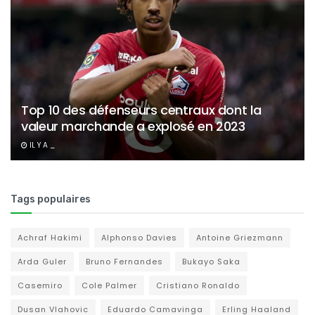
Top 10 des défenseurs centraux dont la
valeur marchande a explosé en 2023
IL Y A _
Tags populaires
Achraf Hakimi
Alphonso Davies
Antoine Griezmann
Arda Guler
Bruno Fernandes
Bukayo Saka
Casemiro
Cole Palmer
Cristiano Ronaldo
Dusan Vlahovic
Eduardo Camavinga
Erling Haaland