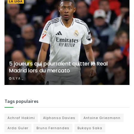
LA LIGA
5 joueurs qui pourraient quitter le Real
Madrid lors du mercato
IL Y A _
Tags populaires
Achraf Hakimi
Alphonso Davies
Antoine Griezmann
Arda Guler
Bruno Fernandes
Bukayo Saka