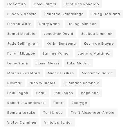
Casemiro
Cole Palmer
Cristiano Ronaldo
Dusan Vlahovic
Eduardo Camavinga
Erling Haaland
Florian Wirtz
Harry Kane
Heung-Min Son
Jamal Musiala
Jonathan David
Joshua Kimmich
Jude Bellingham
Karim Benzema
Kevin de Bruyne
Kylian Mbappé
Lamine Yamal
Lautaro Martinez
Leroy Sané
Lionel Messi
Luka Modric
Marcus Rashford
Michael Olise
Mohamed Salah
Neymar
Nico Williams
Ousmane Dembélé
Paul Pogba
Pedri
Phil Foden
Raphinha
Robert Lewandowski
Rodri
Rodrygo
Romelu Lukaku
Toni Kroos
Trent Alexander-Arnold
Victor Osimhen
Vinicius Junior