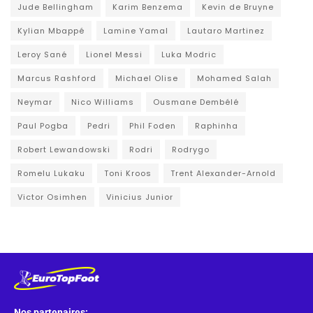
Jude Bellingham
Karim Benzema
Kevin de Bruyne
Kylian Mbappé
Lamine Yamal
Lautaro Martinez
Leroy Sané
Lionel Messi
Luka Modric
Marcus Rashford
Michael Olise
Mohamed Salah
Neymar
Nico Williams
Ousmane Dembélé
Paul Pogba
Pedri
Phil Foden
Raphinha
Robert Lewandowski
Rodri
Rodrygo
Romelu Lukaku
Toni Kroos
Trent Alexander-Arnold
Victor Osimhen
Vinicius Junior
Nos partenaires: