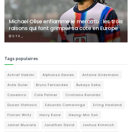
Michael Olise enflamme le mercato : les trois
raisons qui font grimper sa cote en Europe
IL Y A _
Tags populaires
Achraf Hakimi
Alphonso Davies
Antoine Griezmann
Arda Guler
Bruno Fernandes
Bukayo Saka
Casemiro
Cole Palmer
Cristiano Ronaldo
Dusan Vlahovic
Eduardo Camavinga
Erling Haaland
Florian Wirtz
Harry Kane
Heung-Min Son
Jamal Musiala
Jonathan David
Joshua Kimmich