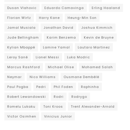
Dusan Vlahovic
Eduardo Camavinga
Erling Haaland
Florian Wirtz
Harry Kane
Heung-Min Son
Jamal Musiala
Jonathan David
Joshua Kimmich
Jude Bellingham
Karim Benzema
Kevin de Bruyne
Kylian Mbappé
Lamine Yamal
Lautaro Martinez
Leroy Sané
Lionel Messi
Luka Modric
Marcus Rashford
Michael Olise
Mohamed Salah
Neymar
Nico Williams
Ousmane Dembélé
Paul Pogba
Pedri
Phil Foden
Raphinha
Robert Lewandowski
Rodri
Rodrygo
Romelu Lukaku
Toni Kroos
Trent Alexander-Arnold
Victor Osimhen
Vinicius Junior