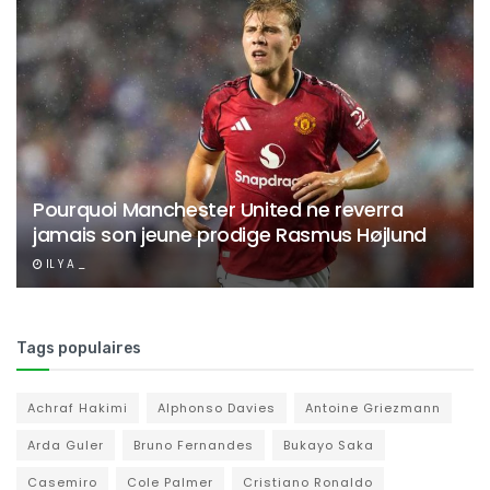
Pourquoi Manchester United ne reverra
jamais son jeune prodige Rasmus Højlund
IL Y A _
Tags populaires
Achraf Hakimi
Alphonso Davies
Antoine Griezmann
Arda Guler
Bruno Fernandes
Bukayo Saka
Casemiro
Cole Palmer
Cristiano Ronaldo