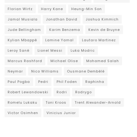
Florian Wirtz
Harry Kane
Heung-Min Son
Jamal Musiala
Jonathan David
Joshua Kimmich
Jude Bellingham
Karim Benzema
Kevin de Bruyne
Kylian Mbappé
Lamine Yamal
Lautaro Martinez
Leroy Sané
Lionel Messi
Luka Modric
Marcus Rashford
Michael Olise
Mohamed Salah
Neymar
Nico Williams
Ousmane Dembélé
Paul Pogba
Pedri
Phil Foden
Raphinha
Robert Lewandowski
Rodri
Rodrygo
Romelu Lukaku
Toni Kroos
Trent Alexander-Arnold
Victor Osimhen
Vinicius Junior