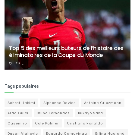
Top 5 des meilleurs buteurs de l’histoire des
éliminatoires de la Coupe du Monde
IL Y A _
Tags populaires
Achraf Hakimi
Alphonso Davies
Antoine Griezmann
Arda Guler
Bruno Fernandes
Bukayo Saka
Casemiro
Cole Palmer
Cristiano Ronaldo
Dusan Vlahovic
Eduardo Camavinga
Erling Haaland