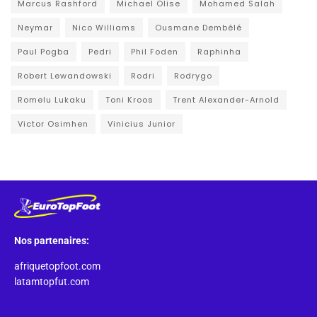
Marcus Rashford
Michael Olise
Mohamed Salah
Neymar
Nico Williams
Ousmane Dembélé
Paul Pogba
Pedri
Phil Foden
Raphinha
Robert Lewandowski
Rodri
Rodrygo
Romelu Lukaku
Toni Kroos
Trent Alexander-Arnold
Victor Osimhen
Vinicius Junior
Nos partenaires:
afriquetopfoot.com
latamtopfut.com