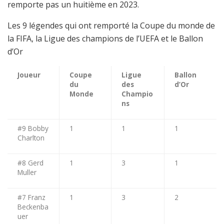
remporte pas un huitième en 2023.
Les 9 légendes qui ont remporté la Coupe du monde de
la FIFA, la Ligue des champions de l’UEFA et le Ballon
d’Or
Joueur
Coupe
Ligue
Ballon
du
des
d’Or
Monde
Champio
ns
#9 Bobby
1
1
1
Charlton
#8 Gerd
1
3
1
Muller
#7 Franz
1
3
2
Beckenba
uer