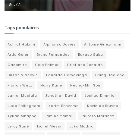
IL Y A _
Tags populaires
Achraf Hakimi
Alphonso Davies
Antoine Griezmann
Arda Guler
Bruno Fernandes
Bukayo Saka
Casemiro
Cole Palmer
Cristiano Ronaldo
Dusan Vlahovic
Eduardo Camavinga
Erling Haaland
Florian Wirtz
Harry Kane
Heung-Min Son
Jamal Musiala
Jonathan David
Joshua Kimmich
Jude Bellingham
Karim Benzema
Kevin de Bruyne
Kylian Mbappé
Lamine Yamal
Lautaro Martinez
Leroy Sané
Lionel Messi
Luka Modric