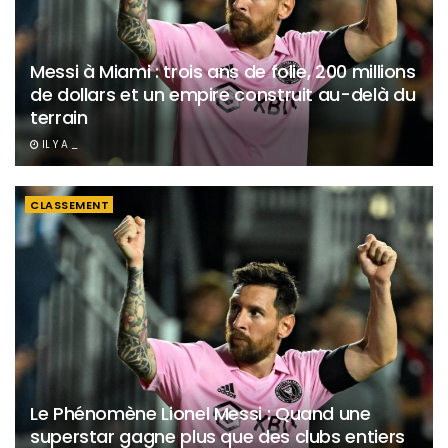
Messi à Miami : trois ans de folie, 200 millions
de dollars et un empire construit au-delà du
terrain
IL Y A _
CLASSEMENT
Le Phénomène Lionel Messi : Quand une
superstar gagne plus que des clubs entiers