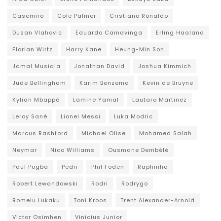
Casemiro
Cole Palmer
Cristiano Ronaldo
Dusan Vlahovic
Eduardo Camavinga
Erling Haaland
Florian Wirtz
Harry Kane
Heung-Min Son
Jamal Musiala
Jonathan David
Joshua Kimmich
Jude Bellingham
Karim Benzema
Kevin de Bruyne
Kylian Mbappé
Lamine Yamal
Lautaro Martinez
Leroy Sané
Lionel Messi
Luka Modric
Marcus Rashford
Michael Olise
Mohamed Salah
Neymar
Nico Williams
Ousmane Dembélé
Paul Pogba
Pedri
Phil Foden
Raphinha
Robert Lewandowski
Rodri
Rodrygo
Romelu Lukaku
Toni Kroos
Trent Alexander-Arnold
Victor Osimhen
Vinicius Junior