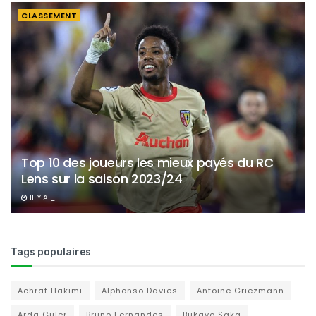
CLASSEMENT
Top 10 des joueurs les mieux payés du RC
Lens sur la saison 2023/24
IL Y A _
Tags populaires
Achraf Hakimi
Alphonso Davies
Antoine Griezmann
Arda Guler
Bruno Fernandes
Bukayo Saka