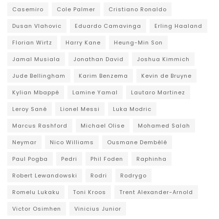
Casemiro
Cole Palmer
Cristiano Ronaldo
Dusan Vlahovic
Eduardo Camavinga
Erling Haaland
Florian Wirtz
Harry Kane
Heung-Min Son
Jamal Musiala
Jonathan David
Joshua Kimmich
Jude Bellingham
Karim Benzema
Kevin de Bruyne
Kylian Mbappé
Lamine Yamal
Lautaro Martinez
Leroy Sané
Lionel Messi
Luka Modric
Marcus Rashford
Michael Olise
Mohamed Salah
Neymar
Nico Williams
Ousmane Dembélé
Paul Pogba
Pedri
Phil Foden
Raphinha
Robert Lewandowski
Rodri
Rodrygo
Romelu Lukaku
Toni Kroos
Trent Alexander-Arnold
Victor Osimhen
Vinicius Junior