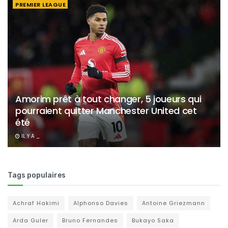
PREMIER LEAGUE
Amorim prêt à tout changer, 5 joueurs qui
pourraient quitter Manchester United cet
été
IL Y A _
Tags populaires
Achraf Hakimi
Alphonso Davies
Antoine Griezmann
Arda Guler
Bruno Fernandes
Bukayo Saka