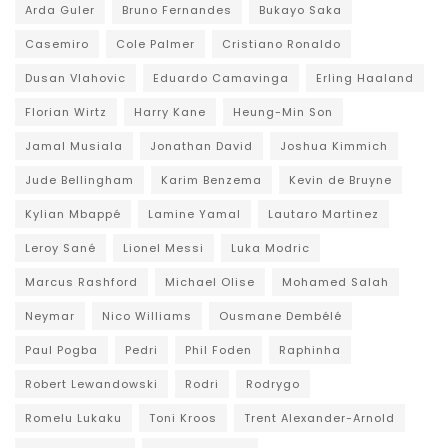
Arda Guler
Bruno Fernandes
Bukayo Saka
Casemiro
Cole Palmer
Cristiano Ronaldo
Dusan Vlahovic
Eduardo Camavinga
Erling Haaland
Florian Wirtz
Harry Kane
Heung-Min Son
Jamal Musiala
Jonathan David
Joshua Kimmich
Jude Bellingham
Karim Benzema
Kevin de Bruyne
Kylian Mbappé
Lamine Yamal
Lautaro Martinez
Leroy Sané
Lionel Messi
Luka Modric
Marcus Rashford
Michael Olise
Mohamed Salah
Neymar
Nico Williams
Ousmane Dembélé
Paul Pogba
Pedri
Phil Foden
Raphinha
Robert Lewandowski
Rodri
Rodrygo
Romelu Lukaku
Toni Kroos
Trent Alexander-Arnold