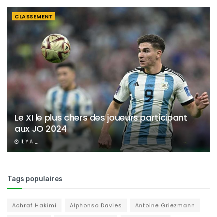
CLASSEMENT
Le XI le plus chers des joueurs participant
aux JO 2024
IL Y A _
Tags populaires
Achraf Hakimi
Alphonso Davies
Antoine Griezmann