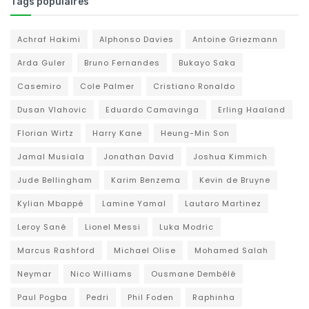
Tags populaires
Achraf Hakimi
Alphonso Davies
Antoine Griezmann
Arda Guler
Bruno Fernandes
Bukayo Saka
Casemiro
Cole Palmer
Cristiano Ronaldo
Dusan Vlahovic
Eduardo Camavinga
Erling Haaland
Florian Wirtz
Harry Kane
Heung-Min Son
Jamal Musiala
Jonathan David
Joshua Kimmich
Jude Bellingham
Karim Benzema
Kevin de Bruyne
Kylian Mbappé
Lamine Yamal
Lautaro Martinez
Leroy Sané
Lionel Messi
Luka Modric
Marcus Rashford
Michael Olise
Mohamed Salah
Neymar
Nico Williams
Ousmane Dembélé
Paul Pogba
Pedri
Phil Foden
Raphinha