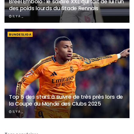
Breel Embolo : le salaire XXL qui fait de lui l’un
des poids lourds du Stade Rennais
IL Y A _
BUNDESLIGA
Top 5 des stars à suivre de très près lors de
la Coupe du Monde des Clubs 2025
IL Y A _