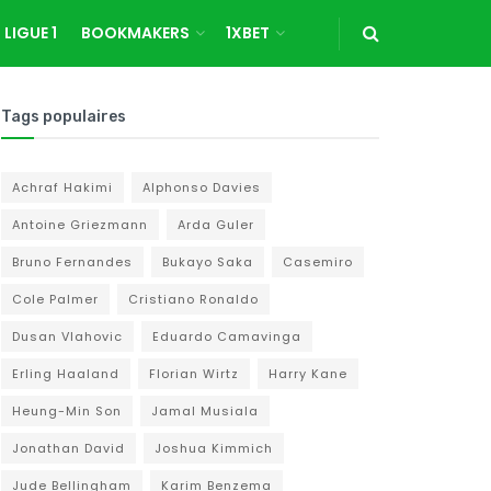
LIGUE 1
BOOKMAKERS
1XBET
Tags populaires
Achraf Hakimi
Alphonso Davies
Antoine Griezmann
Arda Guler
Bruno Fernandes
Bukayo Saka
Casemiro
Cole Palmer
Cristiano Ronaldo
Dusan Vlahovic
Eduardo Camavinga
Erling Haaland
Florian Wirtz
Harry Kane
Heung-Min Son
Jamal Musiala
Jonathan David
Joshua Kimmich
Jude Bellingham
Karim Benzema