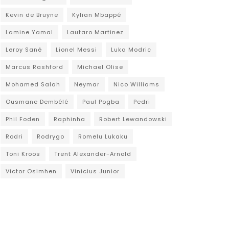
Kevin de Bruyne
Kylian Mbappé
Lamine Yamal
Lautaro Martinez
Leroy Sané
Lionel Messi
Luka Modric
Marcus Rashford
Michael Olise
Mohamed Salah
Neymar
Nico Williams
Ousmane Dembélé
Paul Pogba
Pedri
Phil Foden
Raphinha
Robert Lewandowski
Rodri
Rodrygo
Romelu Lukaku
Toni Kroos
Trent Alexander-Arnold
Victor Osimhen
Vinicius Junior