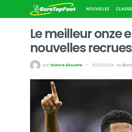
NOUVELLES
CLASS
Le meilleur onze 
nouvelles recrue
par
Isidore Akouete
15/02/2024
en
Bund