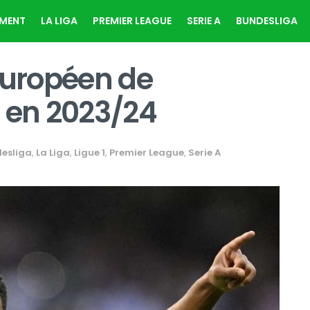
EMENT
LA LIGA
PREMIER LEAGUE
SERIE A
BUNDESLIGA
européen de
s en 2023/24
esliga
,
La Liga
,
Ligue 1
,
Premier League
,
Serie A