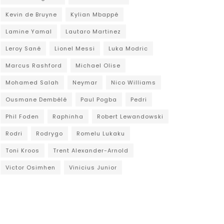
Kevin de Bruyne
Kylian Mbappé
Lamine Yamal
Lautaro Martinez
Leroy Sané
Lionel Messi
Luka Modric
Marcus Rashford
Michael Olise
Mohamed Salah
Neymar
Nico Williams
Ousmane Dembélé
Paul Pogba
Pedri
Phil Foden
Raphinha
Robert Lewandowski
Rodri
Rodrygo
Romelu Lukaku
Toni Kroos
Trent Alexander-Arnold
Victor Osimhen
Vinicius Junior