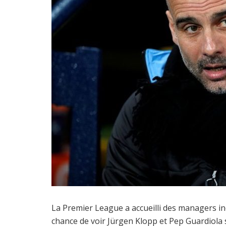
La Premier League a accueilli des managers inc
chance de voir Jürgen Klopp et Pep Guardiola 