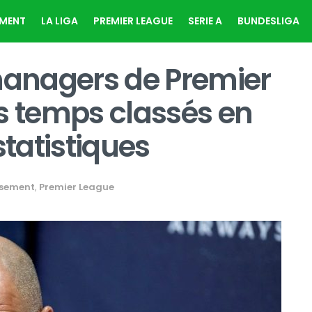
EMENT
LA LIGA
PREMIER LEAGUE
SERIE A
BUNDESLIGA
 managers de Premier
s temps classés en
statistiques
sement
,
Premier League