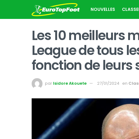
NOUVELLES
CLASS
Les 10 meilleurs
League de tous le
fonction de leurs 
par
Isidore Akouete
27/01/2024
en
Clas