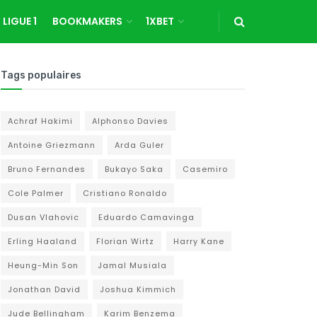
LIGUE 1
BOOKMAKERS
1XBET
Tags populaires
Achraf Hakimi
Alphonso Davies
Antoine Griezmann
Arda Guler
Bruno Fernandes
Bukayo Saka
Casemiro
Cole Palmer
Cristiano Ronaldo
Dusan Vlahovic
Eduardo Camavinga
Erling Haaland
Florian Wirtz
Harry Kane
Heung-Min Son
Jamal Musiala
Jonathan David
Joshua Kimmich
Jude Bellingham
Karim Benzema