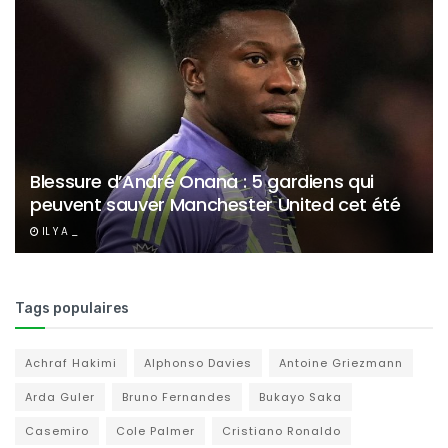
Blessure d’André Onana : 5 gardiens qui
peuvent sauver Manchester United cet été
IL Y A _
Tags populaires
Achraf Hakimi
Alphonso Davies
Antoine Griezmann
Arda Guler
Bruno Fernandes
Bukayo Saka
Casemiro
Cole Palmer
Cristiano Ronaldo