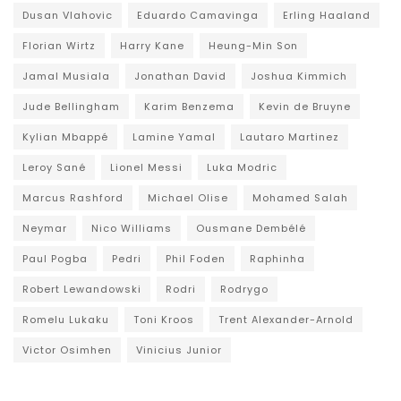
Dusan Vlahovic
Eduardo Camavinga
Erling Haaland
Florian Wirtz
Harry Kane
Heung-Min Son
Jamal Musiala
Jonathan David
Joshua Kimmich
Jude Bellingham
Karim Benzema
Kevin de Bruyne
Kylian Mbappé
Lamine Yamal
Lautaro Martinez
Leroy Sané
Lionel Messi
Luka Modric
Marcus Rashford
Michael Olise
Mohamed Salah
Neymar
Nico Williams
Ousmane Dembélé
Paul Pogba
Pedri
Phil Foden
Raphinha
Robert Lewandowski
Rodri
Rodrygo
Romelu Lukaku
Toni Kroos
Trent Alexander-Arnold
Victor Osimhen
Vinicius Junior