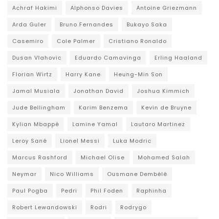
Achraf Hakimi
Alphonso Davies
Antoine Griezmann
Arda Guler
Bruno Fernandes
Bukayo Saka
Casemiro
Cole Palmer
Cristiano Ronaldo
Dusan Vlahovic
Eduardo Camavinga
Erling Haaland
Florian Wirtz
Harry Kane
Heung-Min Son
Jamal Musiala
Jonathan David
Joshua Kimmich
Jude Bellingham
Karim Benzema
Kevin de Bruyne
Kylian Mbappé
Lamine Yamal
Lautaro Martinez
Leroy Sané
Lionel Messi
Luka Modric
Marcus Rashford
Michael Olise
Mohamed Salah
Neymar
Nico Williams
Ousmane Dembélé
Paul Pogba
Pedri
Phil Foden
Raphinha
Robert Lewandowski
Rodri
Rodrygo