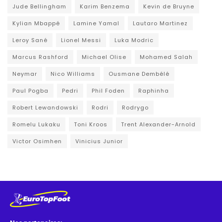
Jude Bellingham
Karim Benzema
Kevin de Bruyne
Kylian Mbappé
Lamine Yamal
Lautaro Martinez
Leroy Sané
Lionel Messi
Luka Modric
Marcus Rashford
Michael Olise
Mohamed Salah
Neymar
Nico Williams
Ousmane Dembélé
Paul Pogba
Pedri
Phil Foden
Raphinha
Robert Lewandowski
Rodri
Rodrygo
Romelu Lukaku
Toni Kroos
Trent Alexander-Arnold
Victor Osimhen
Vinicius Junior