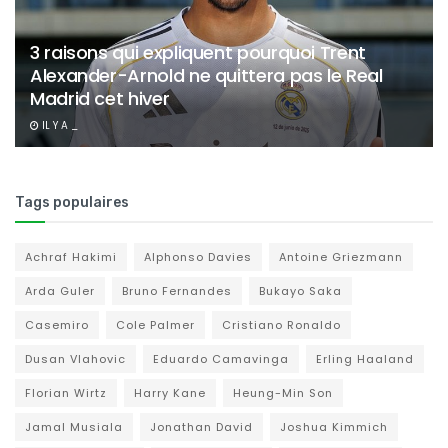
3 raisons qui expliquent pourquoi Trent
Alexander-Arnold ne quittera pas le Real
Madrid cet hiver
IL Y A _
Tags populaires
Achraf Hakimi
Alphonso Davies
Antoine Griezmann
Arda Guler
Bruno Fernandes
Bukayo Saka
Casemiro
Cole Palmer
Cristiano Ronaldo
Dusan Vlahovic
Eduardo Camavinga
Erling Haaland
Florian Wirtz
Harry Kane
Heung-Min Son
Jamal Musiala
Jonathan David
Joshua Kimmich