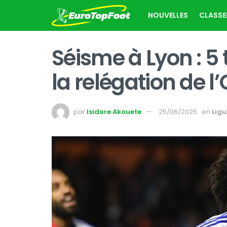
NOUVELLES
CLASS
Séisme à Lyon : 5 
la relégation de l’
par
Isidore Akouete
25/06/2025
en
Ligu