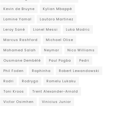
Kevin de Bruyne
Kylian Mbappé
Lamine Yamal
Lautaro Martinez
Leroy Sané
Lionel Messi
Luka Modric
Marcus Rashford
Michael Olise
Mohamed Salah
Neymar
Nico Williams
Ousmane Dembélé
Paul Pogba
Pedri
Phil Foden
Raphinha
Robert Lewandowski
Rodri
Rodrygo
Romelu Lukaku
Toni Kroos
Trent Alexander-Arnold
Victor Osimhen
Vinicius Junior