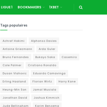
LIGUE 1
BOOKMAKERS
1XBET
Tags populaires
Achraf Hakimi
Alphonso Davies
Antoine Griezmann
Arda Guler
Bruno Fernandes
Bukayo Saka
Casemiro
Cole Palmer
Cristiano Ronaldo
Dusan Vlahovic
Eduardo Camavinga
Erling Haaland
Florian Wirtz
Harry Kane
Heung-Min Son
Jamal Musiala
Jonathan David
Joshua Kimmich
Jude Bellingham
Karim Benzema