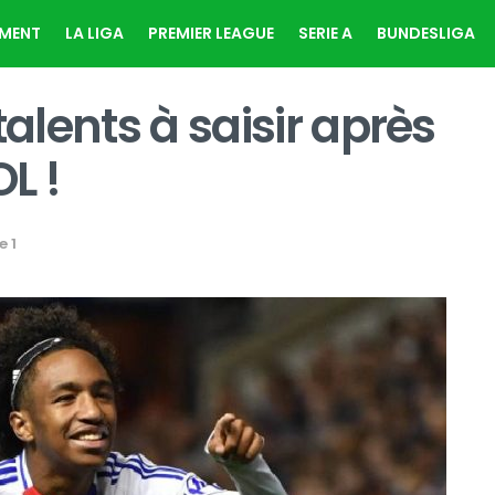
EMENT
LA LIGA
PREMIER LEAGUE
SERIE A
BUNDESLIGA
talents à saisir après
OL !
e 1