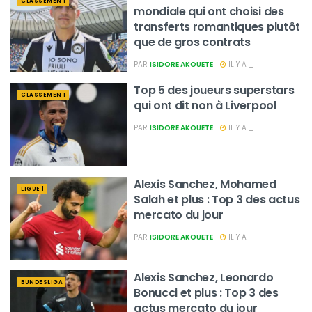
CLASSEMENT
mondiale qui ont choisi des
transferts romantiques plutôt
que de gros contrats
PAR
ISIDORE AKOUETE
IL Y A _
Top 5 des joueurs superstars
CLASSEMENT
qui ont dit non à Liverpool
PAR
ISIDORE AKOUETE
IL Y A _
Alexis Sanchez, Mohamed
LIGUE 1
Salah et plus : Top 3 des actus
mercato du jour
PAR
ISIDORE AKOUETE
IL Y A _
Alexis Sanchez, Leonardo
BUNDESLIGA
Bonucci et plus : Top 3 des
actus mercato du jour