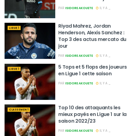
PAR
ISIDORE AKOUETE
IL Y A _
Riyad Mahrez, Jordan
LIGUE 1
Henderson, Alexis Sanchez :
Top 3 des actus mercato du
jour
PAR
ISIDORE AKOUETE
IL Y A _
5 Tops et 5 flops des joueurs
LIGUE 1
en Ligue 1 cette saison
PAR
ISIDORE AKOUETE
IL Y A _
Top 10 des attaquants les
CLASSEMENT
mieux payés en Ligue 1 sur la
saison 2022/23
PAR
ISIDORE AKOUETE
IL Y A _