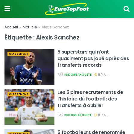
Accueil
Mot-clé
Alexis Sanchez
Étiquette :
Alexis Sanchez
5 superstars qui n’ont
CLASSEMENT
quasiment pas joué après des
transferts records
PAR
ISIDORE AKOUETE
IL Y A _
Les 5 pires recrutements de
CLASSEMENT
l’histoire du football : des
transferts à oublier
PAR
ISIDORE AKOUETE
IL Y A _
5 footballeurs de renommée