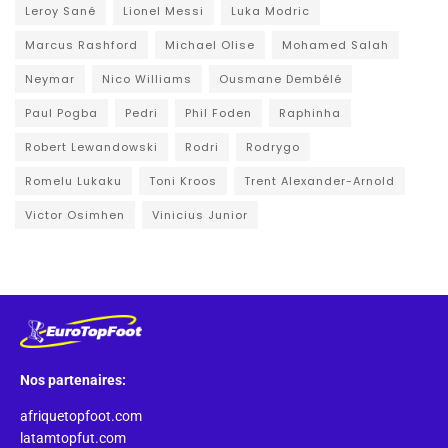
Leroy Sané
Lionel Messi
Luka Modric
Marcus Rashford
Michael Olise
Mohamed Salah
Neymar
Nico Williams
Ousmane Dembélé
Paul Pogba
Pedri
Phil Foden
Raphinha
Robert Lewandowski
Rodri
Rodrygo
Romelu Lukaku
Toni Kroos
Trent Alexander-Arnold
Victor Osimhen
Vinicius Junior
Nos partenaires:
afriquetopfoot.com
latamtopfut.com