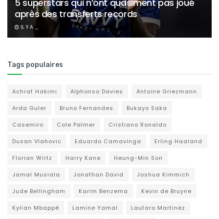
5 superstars qui n’ont quasiment pas joué
après des transferts records
IL Y A _
Tags populaires
Achraf Hakimi
Alphonso Davies
Antoine Griezmann
Arda Guler
Bruno Fernandes
Bukayo Saka
Casemiro
Cole Palmer
Cristiano Ronaldo
Dusan Vlahovic
Eduardo Camavinga
Erling Haaland
Florian Wirtz
Harry Kane
Heung-Min Son
Jamal Musiala
Jonathan David
Joshua Kimmich
Jude Bellingham
Karim Benzema
Kevin de Bruyne
Kylian Mbappé
Lamine Yamal
Lautaro Martinez