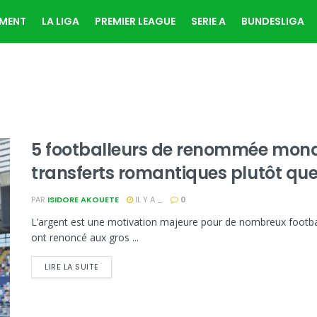
EMENT
LA LIGA
PREMIER LEAGUE
SERIE A
BUNDESLIGA
5 footballeurs de renommée mondi
transferts romantiques plutôt que
PAR
ISIDORE AKOUETE
IL Y A _
0
L’argent est une motivation majeure pour de nombreux football
ont renoncé aux gros ...
LIRE LA SUITE