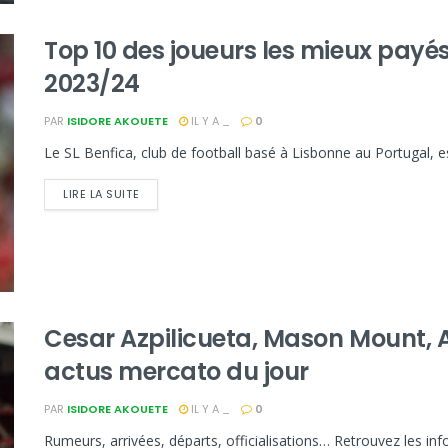
Top 10 des joueurs les mieux payés
2023/24
PAR
ISIDORE AKOUETE
IL Y A _
0
Le SL Benfica, club de football basé à Lisbonne au Portugal, est
LIRE LA SUITE
Cesar Azpilicueta, Mason Mount, A
actus mercato du jour
PAR
ISIDORE AKOUETE
IL Y A _
0
Rumeurs, arrivées, départs, officialisations… Retrouvez les in