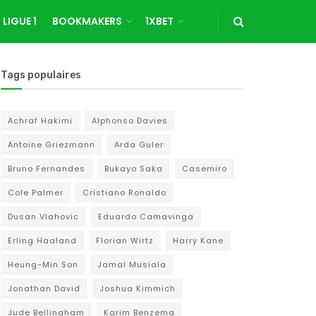
LIGUE 1
BOOKMAKERS
1XBET
Tags populaires
Achraf Hakimi
Alphonso Davies
Antoine Griezmann
Arda Guler
Bruno Fernandes
Bukayo Saka
Casemiro
Cole Palmer
Cristiano Ronaldo
Dusan Vlahovic
Eduardo Camavinga
Erling Haaland
Florian Wirtz
Harry Kane
Heung-Min Son
Jamal Musiala
Jonathan David
Joshua Kimmich
Jude Bellingham
Karim Benzema