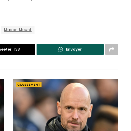
Mason Mount
eeter
138
Envoyer
CLASSEMENT