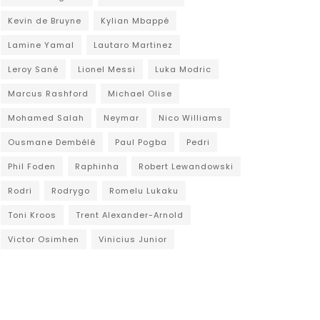
Kevin de Bruyne
Kylian Mbappé
Lamine Yamal
Lautaro Martinez
Leroy Sané
Lionel Messi
Luka Modric
Marcus Rashford
Michael Olise
Mohamed Salah
Neymar
Nico Williams
Ousmane Dembélé
Paul Pogba
Pedri
Phil Foden
Raphinha
Robert Lewandowski
Rodri
Rodrygo
Romelu Lukaku
Toni Kroos
Trent Alexander-Arnold
Victor Osimhen
Vinicius Junior