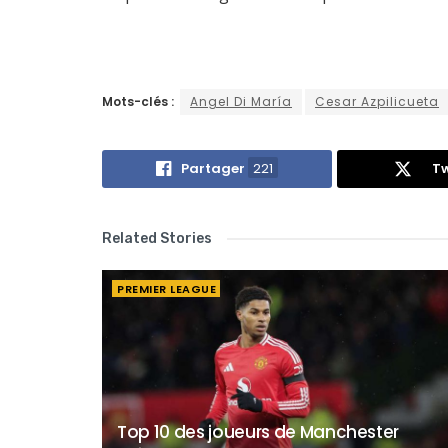
Mots-clés :
Angel Di María
Cesar Azpilicueta
Partager
221
Tw
Related Stories
PREMIER LEAGUE
Top 10 des joueurs de Manchester