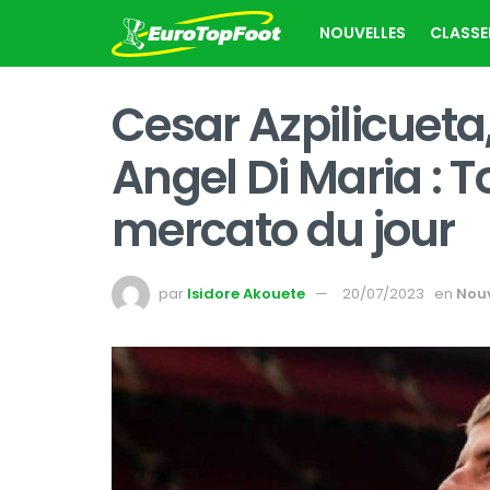
NOUVELLES
CLASS
Cesar Azpilicuet
Angel Di Maria : T
mercato du jour
par
Isidore Akouete
20/07/2023
en
Nouv