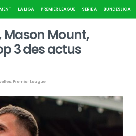
EMENT
LA LIGA
PREMIER LEAGUE
SERIE A
BUNDESLIGA
a, Mason Mount,
op 3 des actus
elles
,
Premier League